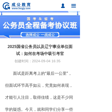
首页
넙
끀
课程中心
题库中心
网校课程
2025国省公务员以及辽宁事业单位面
各地分校
试：如何在考场中吸引考官
创建时间：
2024-09-04
16:35
成公合作
面试是距离考上的“最后一公里”，
联系我们
招考动态
但面试环节高手如云，究竟如何表现，
在线报名
才能引人注目，取得佳绩，这是不少同
学的疑惑。今天，就和同学们分享一些