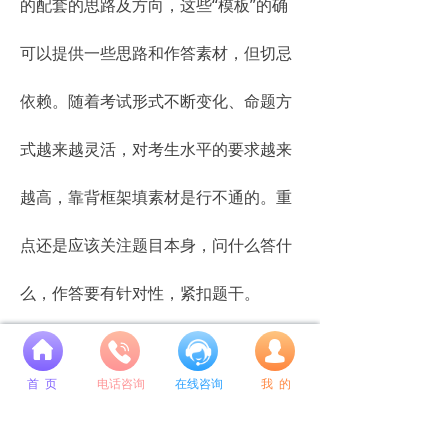
的配套的思路及方向，这些“模板”的确
可以提供一些思路和作答素材，但切忌
依赖。随着考试形式不断变化、命题方
式越来越灵活，对考生水平的要求越来
越高，靠背框架填素材是行不通的。重
点还是应该关注题目本身，问什么答什
么，作答要有针对性，紧扣题干。
在备考阶段，同学们一方面要多关
넙
首 页
电话咨询
在线咨询
我 的
注自身报考部门，了解考试形式、命题
特点;另一方面要多看新闻、储备知识;最