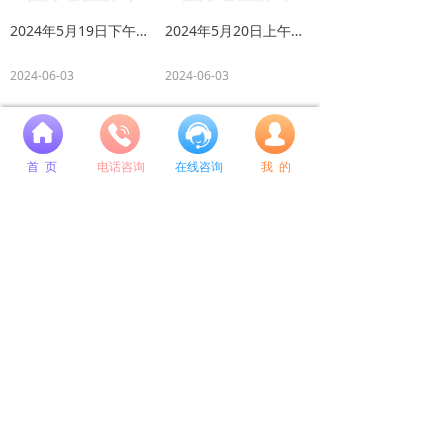
2024年5月19日下午辽宁省考公务员面试题
2024年5月20日上午国考补录税务面试真题
2024-06-03
2024-06-03
넙
上一页
1
/
56
下一页
首 页
电话咨询
在线咨询
我 的
总校地址：
沈阳市和平区南京北街109号 和泰运恒国际A座9层
咨询电话：
400-615-8848 024-31585618 18802440928
微信公众号
微博公众号